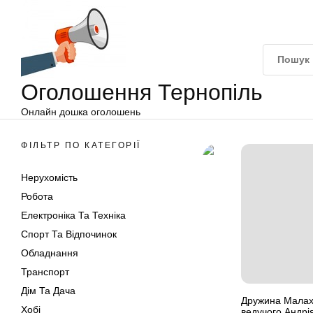
Оголошення
Перейти
Тернопіль
до
вмісту
Оголошення Тернопіль
Онлайн дошка оголошень
ФІЛЬТР ПО КАТЕГОРІЇ
Нерухомість
Робота
Електроніка Та Техніка
Спорт Та Відпочинок
Обладнання
Транспорт
Дім Та Дача
Дружина Малах
Хобі
ведучого Андрі