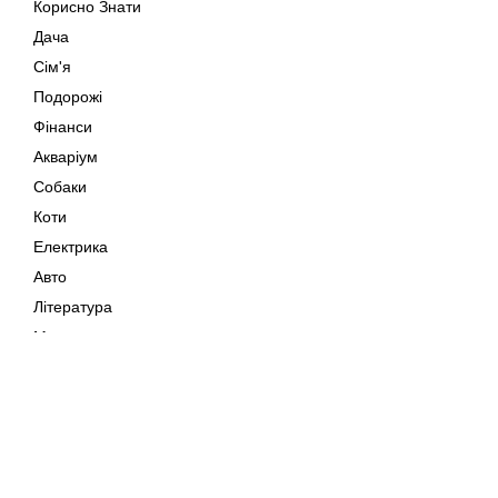
Корисно Знати
Дача
Сім'я
Подорожі
Фінанси
Акваріум
Собаки
Коти
Електрика
Авто
Література
Музика
Дозвілля
Кіно
Мапа сайту
Своїми Руками
Тварини
Авторське право © 202
Поради