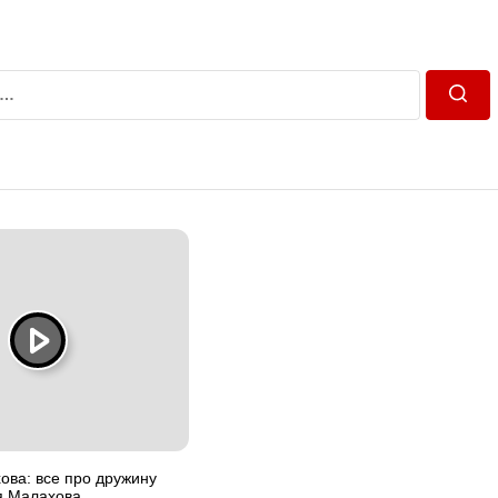
Пошу
ова: все про дружину
я Малахова