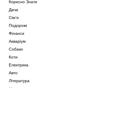
Корисно Знати
Дача
Сім'я
Подорожі
Фінанси
Акваріум
Собаки
Коти
Електрика
Авто
Література
Музика
Дозвілля
Кіно
Мапа сайту
Своїми Руками
Тварини
Авторське право © 202
Поради