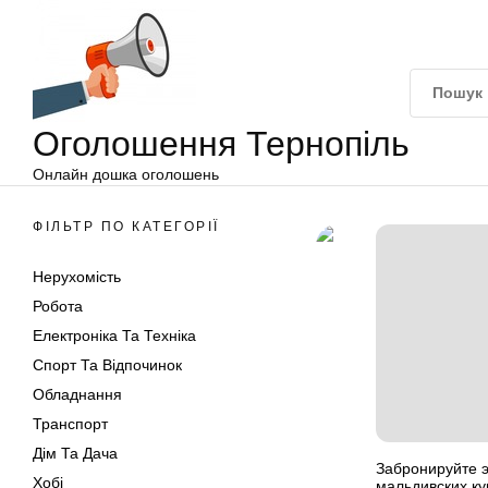
Оголошення
Перейти
Тернопіль
до
вмісту
Оголошення Тернопіль
Онлайн дошка оголошень
ФІЛЬТР ПО КАТЕГОРІЇ
Нерухомість
Робота
Електроніка Та Техніка
Спорт Та Відпочинок
Обладнання
Транспорт
Дім Та Дача
Забронируйте э
Хобі
мальдивских ку