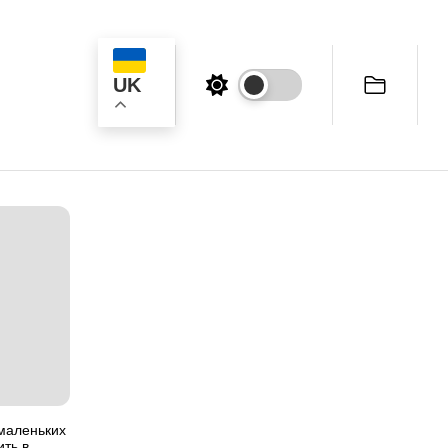
UK
к
маленьких
ить в