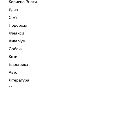
Корисно Знати
Дача
Сім'я
Подорожі
Фінанси
Акваріум
Собаки
Коти
Електрика
Авто
Література
Музика
Дозвілля
Кіно
Мапа сайту
Своїми Руками
Тварини
Авторське право © 202
Поради