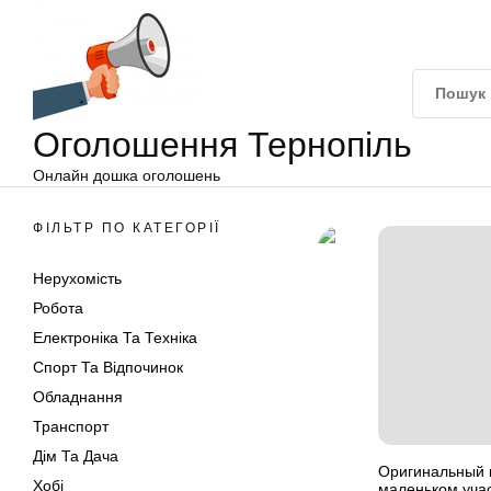
Оголошення
Перейти
Тернопіль
до
вмісту
Оголошення Тернопіль
Онлайн дошка оголошень
ФІЛЬТР ПО КАТЕГОРІЇ
Нерухомість
Робота
Електроніка Та Техніка
Спорт Та Відпочинок
Обладнання
Транспорт
Дім Та Дача
Оригинальный 
Хобі
маленьком уча