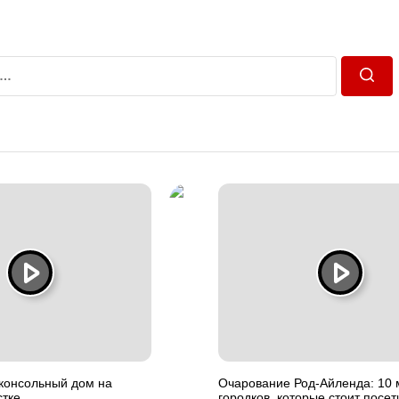
Пошу
консольный дом на
Очарование Род-Айленда: 10 
стке
городков, которые стоит посет