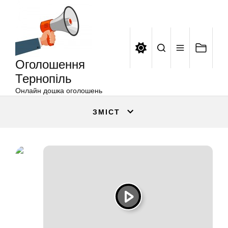
Оголошення
Перейти
Тернопіль
до
вмісту
Оголошення
Тернопіль
Онлайн дошка оголошень
ЗМІСТ