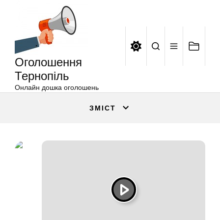
Оголошення
Перейти
Тернопіль
до
вмісту
Оголошення
Тернопіль
Онлайн дошка оголошень
ЗМІСТ