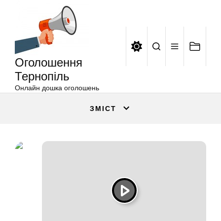
Оголошення
Перейти
Тернопіль
до
вмісту
Оголошення
Тернопіль
Онлайн дошка оголошень
ЗМІСТ