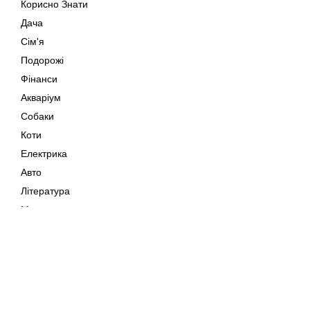
Корисно Знати
Дача
Сім'я
Подорожі
Фінанси
Акваріум
Собаки
Коти
Електрика
Авто
Література
Музика
Дозвілля
Кіно
Мапа сайту
Своїми Руками
Тварини
Авторське право © 202
Поради