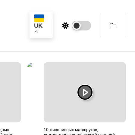
UK
к
дных
10 живописных маршрутов,
 Орегон
демонстрирующих лучший осенний