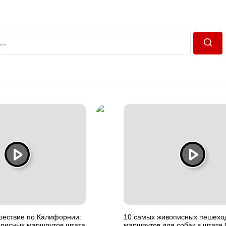
Пошу
шествие по Калифорнии:
10 самых живописных пешехо
описных маршрутов штата
маршрутов для собак в штате