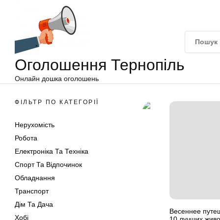
Оголошення
Перейти
Тернопіль
до
вмісту
Оголошення Тернопіль
Онлайн дошка оголошень
ФІЛЬТР ПО КАТЕГОРІЇ
Нерухомість
Робота
Електроніка Та Техніка
Спорт Та Відпочинок
Обладнання
Транспорт
Дім Та Дача
Весеннее путе
Хобі
10 лучших жив