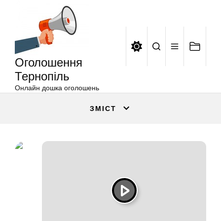
Оголошення
Перейти
Тернопіль
до
вмісту
Оголошення
Тернопіль
Онлайн дошка оголошень
ЗМІСТ