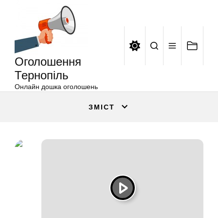
Оголошення
Перейти
Тернопіль
до
вмісту
Оголошення
Тернопіль
Онлайн дошка оголошень
ЗМІСТ