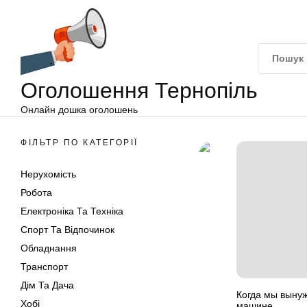
Оголошення
Перейти
Тернопіль
до
вмісту
Оголошення Тернопіль
Онлайн дошка оголошень
ФІЛЬТР ПО КАТЕГОРІЇ
Нерухомість
Робота
Електроніка Та Техніка
Спорт Та Відпочинок
Обладнання
Транспорт
Дім Та Дача
Когда мы вынуж
Хобі
машине.