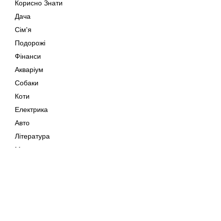
Корисно Знати
Дача
Сім'я
Подорожі
Фінанси
Акваріум
Собаки
Коти
Електрика
Авто
Література
Музика
Дозвілля
Кіно
Мапа сайту
Своїми Руками
Тварини
Авторське право © 202
Поради