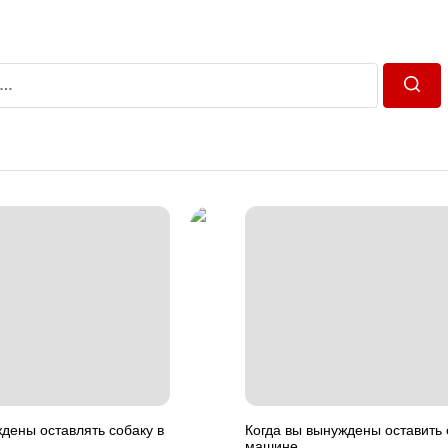
Пошу
дены оставлять собаку в
Когда вы вынуждены оставить 
машине