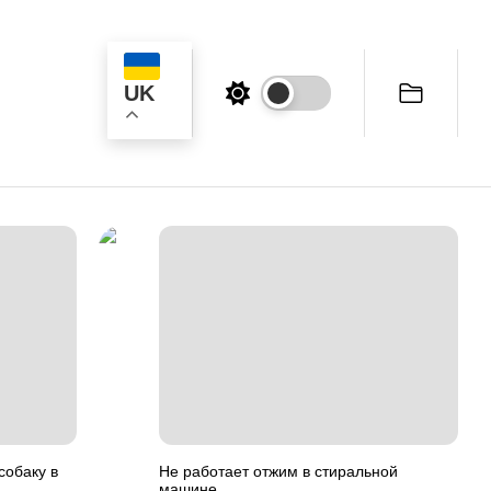
UK
к
собаку в
Не работает отжим в стиральной
машине