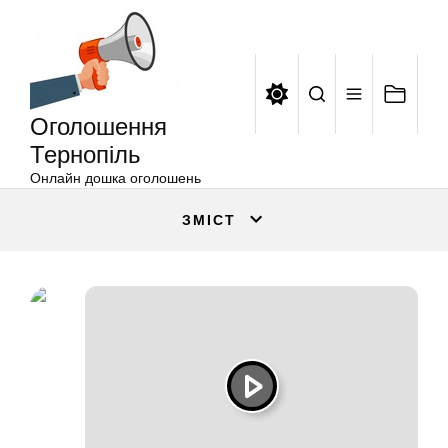
Оголошення
Перейти
Тернопіль
до
вмісту
Оголошення
Тернопіль
Онлайн дошка оголошень
ЗМІСТ