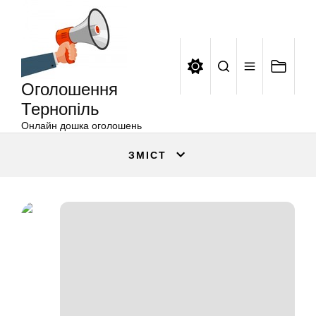
Оголошення
Перейти
Тернопіль
до
вмісту
Оголошення
Тернопіль
Онлайн дошка оголошень
ЗМІСТ