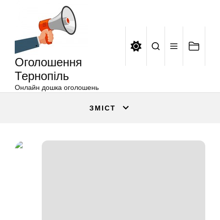
Оголошення
Перейти
Тернопіль
до
вмісту
Оголошення
Тернопіль
Онлайн дошка оголошень
ЗМІСТ