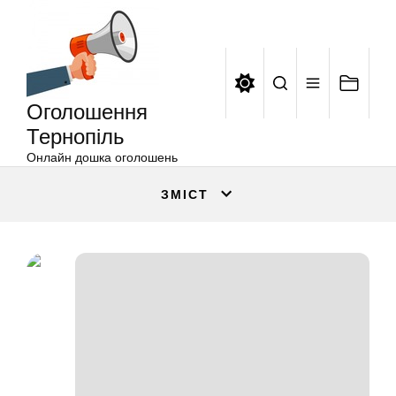
Оголошення
Перейти
Тернопіль
до
вмісту
Оголошення
Тернопіль
Онлайн дошка оголошень
ЗМІСТ