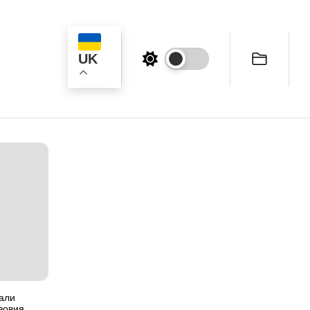
UK
к
али
зовия.