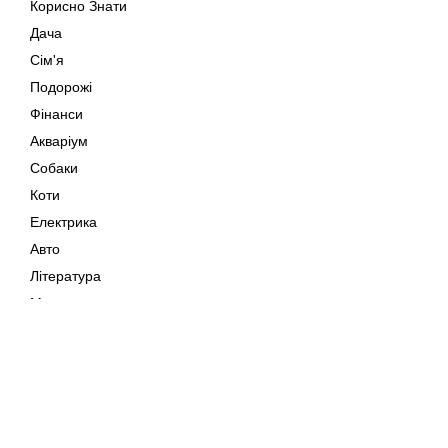
Корисно Знати
Дача
Сім'я
Подорожі
Фінанси
Акваріум
Собаки
Коти
Електрика
Авто
Література
Музика
Дозвілля
Кіно
Мапа сайту
Своїми Руками
Тварини
Авторське право © 202
Поради