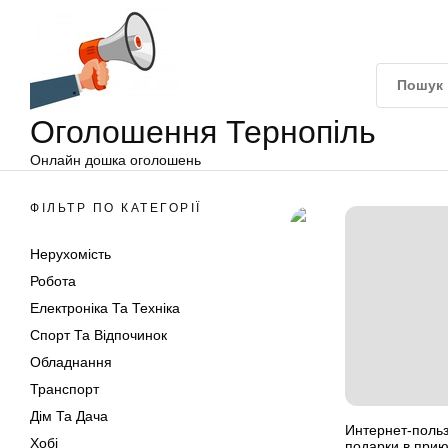
Оголошення
Перейти
Тернопіль
до
вмісту
Оголошення Тернопіль
Онлайн дошка оголошень
ФІЛЬТР ПО КАТЕГОРІЇ
Нерухомість
Робота
Електроніка Та Техніка
Спорт Та Відпочинок
Обладнання
Транспорт
Дім Та Дача
Интернет-поль
Хобі
подарки в при