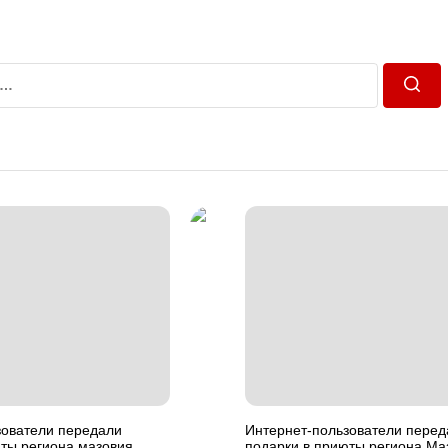
Пошу
зователи передали
Интернет-пользователи перед
юты региона мазовия
подарки в приюты региона Ма