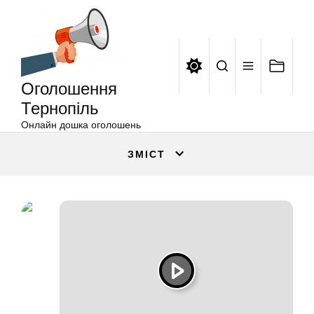
Оголошення
Перейти
Тернопіль
до
вмісту
Оголошення
Тернопіль
Онлайн дошка оголошень
ЗМІСТ