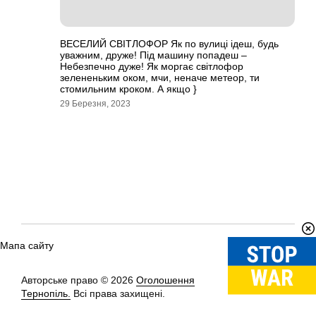
ВЕСЕЛИЙ СВІТЛОФОР Як по вулиці ідеш, будь
уважним, друже! Під машину попадеш –
Небезпечно дуже! Як моргає світлофор
зелененьким оком, мчи, неначе метеор, ти
стомильним кроком. А якщо }
29 Березня, 2023
Мапа сайту
Авторське право © 2026
Оголошення
Вгору
↑
Тернопіль.
Всі права захищені.