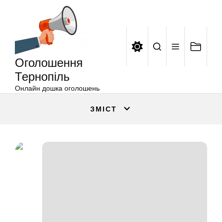
Оголошення
Перейти
Тернопіль
до
вмісту
Оголошення
Тернопіль
Онлайн дошка оголошень
ЗМІСТ