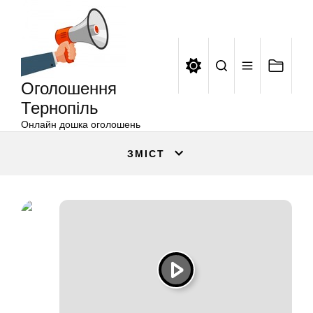
Оголошення
Перейти
Тернопіль
до
вмісту
Оголошення
Тернопіль
Онлайн дошка оголошень
ЗМІСТ