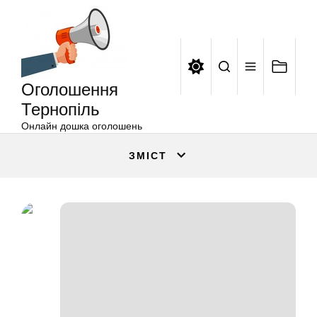
Оголошення
Перейти
Тернопіль
до
вмісту
Оголошення
Тернопіль
Онлайн дошка оголошень
ЗМІСТ