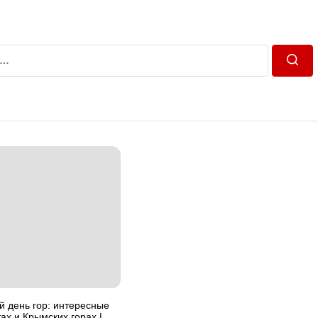
Пошу
 день гор: интересные
ах и Крымских горах |