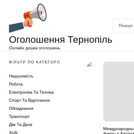
Оголошення
Перейти
Тернопіль
до
вмісту
Оголошення Тернопіль
Онлайн дошка оголошень
ФІЛЬТР ПО КАТЕГОРІЇ
Нерухомість
Робота
Електроніка Та Техніка
Спорт Та Відпочинок
Обладнання
Транспорт
Дім Та Дача
Международный
Хобі
факты о Карпат