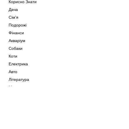
Корисно Знати
Дача
Сім'я
Подорожі
Фінанси
Акваріум
Собаки
Коти
Електрика
Авто
Література
Музика
Дозвілля
Кіно
Мапа сайту
Своїми Руками
Тварини
Авторське право © 202
Поради