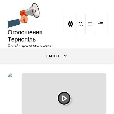
Оголошення
Перейти
Тернопіль
до
вмісту
Оголошення
Тернопіль
Онлайн дошка оголошень
ЗМІСТ