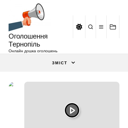
Оголошення
Перейти
Тернопіль
до
вмісту
Оголошення
Тернопіль
Онлайн дошка оголошень
ЗМІСТ