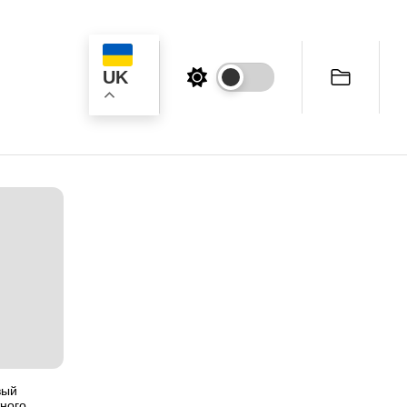
UK
к
вый
ного