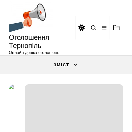
Оголошення
Перейти
Тернопіль
до
вмісту
Оголошення
Тернопіль
Онлайн дошка оголошень
ЗМІСТ