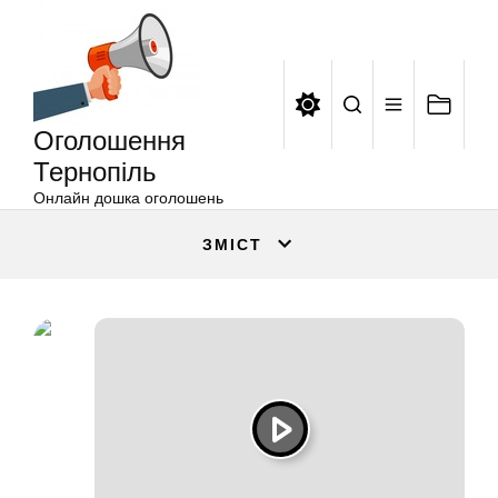
Оголошення
Перейти
Тернопіль
до
вмісту
Оголошення
Тернопіль
Онлайн дошка оголошень
ЗМІСТ