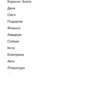
Корисно Знати
Дача
Сім'я
Подорожі
Фінанси
Акваріум
Собаки
Коти
Електрика
Авто
Література
Музика
Дозвілля
Кіно
Мапа сайту
Своїми Руками
Тварини
Авторське право © 202
Поради