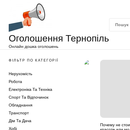
Оголошення
Перейти
Тернопіль
до
вмісту
Оголошення Тернопіль
Онлайн дошка оголошень
ФІЛЬТР ПО КАТЕГОРІЇ
Нерухомість
Робота
Електроніка Та Техніка
Спорт Та Відпочинок
Обладнання
Транспорт
Дім Та Дача
Почему не стои
Хобі
красоте или мо