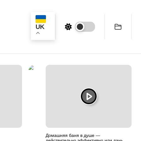
UK
к
Домашняя баня в душе —
действительно эффективно или дань