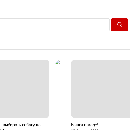
Пошу
т выбирать собаку по
Кошки в моде!
де.