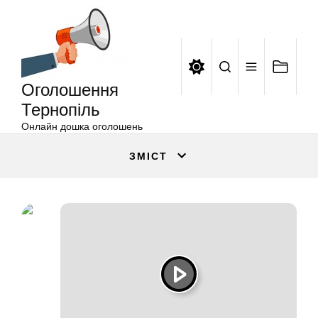
Оголошення
Перейти
Тернопіль
до
вмісту
Оголошення
Тернопіль
Онлайн дошка оголошень
ЗМІСТ