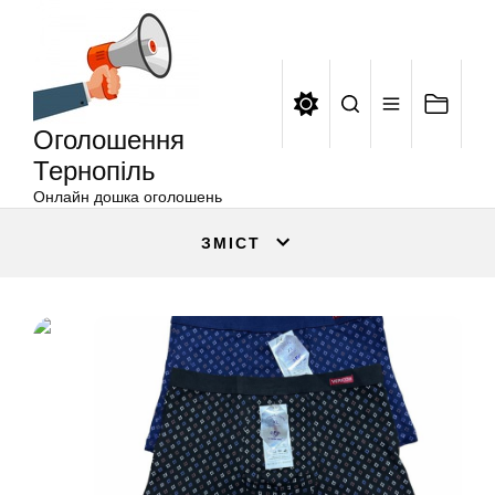
Оголошення
Перейти
Тернопіль
до
вмісту
Оголошення
Тернопіль
Онлайн дошка оголошень
ЗМІСТ