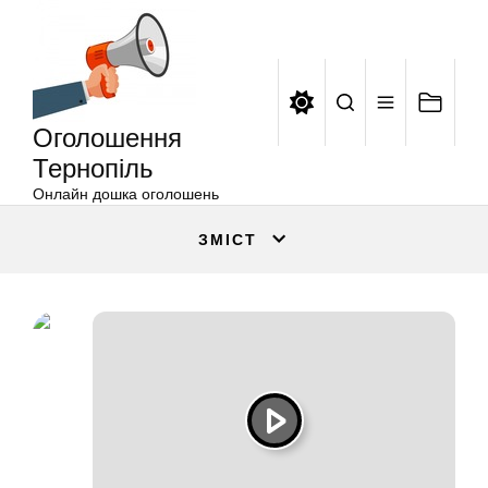
Оголошення
Перейти
Тернопіль
до
вмісту
Оголошення
Тернопіль
Онлайн дошка оголошень
ЗМІСТ