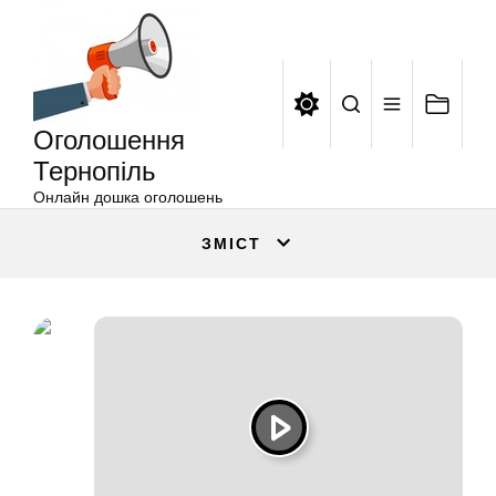
Оголошення
Перейти
Тернопіль
до
вмісту
Оголошення
Тернопіль
Онлайн дошка оголошень
ЗМІСТ