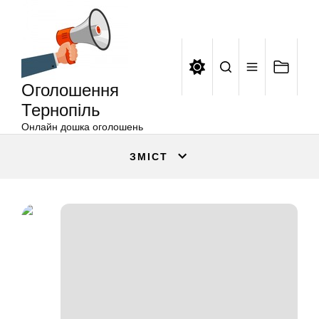
Оголошення
Перейти
Тернопіль
до
вмісту
Оголошення
Тернопіль
Онлайн дошка оголошень
ЗМІСТ