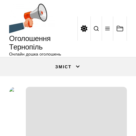
Оголошення
Перейти
Тернопіль
до
вмісту
Оголошення
Тернопіль
Онлайн дошка оголошень
ЗМІСТ