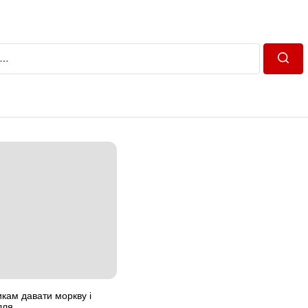
Пошу
кам давати моркву і
лля