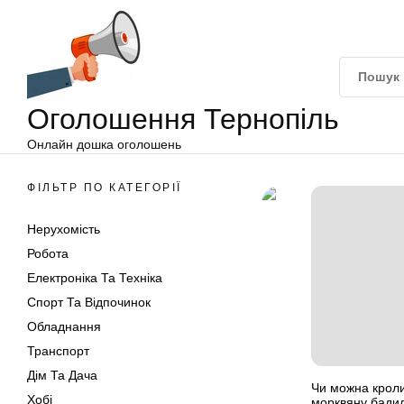
Оголошення
Перейти
Тернопіль
до
вмісту
Оголошення Тернопіль
Онлайн дошка оголошень
ФІЛЬТР ПО КАТЕГОРІЇ
Нерухомість
Робота
Електроніка Та Техніка
Спорт Та Відпочинок
Обладнання
Транспорт
Дім Та Дача
Чи можна кроли
Хобі
морквяну бади