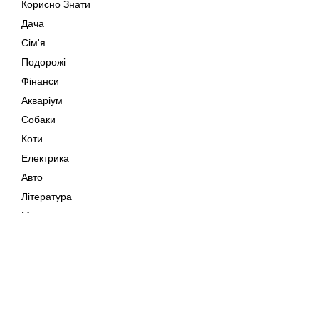
Корисно Знати
Дача
Сім'я
Подорожі
Фінанси
Акваріум
Собаки
Коти
Електрика
Авто
Література
Музика
Дозвілля
Кіно
Мапа сайту
Своїми Руками
Тварини
Авторське право © 202
Поради