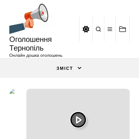
Оголошення
Перейти
Тернопіль
до
вмісту
Оголошення
Тернопіль
Онлайн дошка оголошень
ЗМІСТ