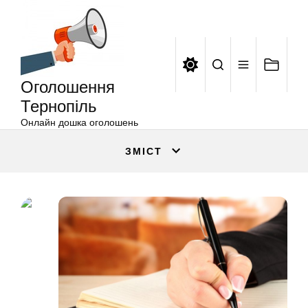
Оголошення
Перейти
Тернопіль
до
вмісту
Оголошення
Тернопіль
Онлайн дошка оголошень
ЗМІСТ