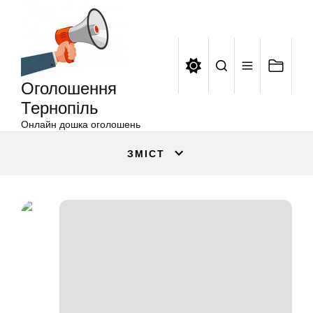
Оголошення
Перейти
Тернопіль
до
вмісту
Оголошення
Тернопіль
Онлайн дошка оголошень
ЗМІСТ