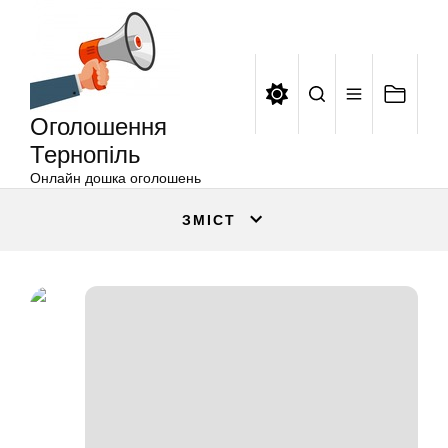
Оголошення
Перейти
Тернопіль
до
вмісту
Оголошення
Тернопіль
Онлайн дошка оголошень
ЗМІСТ