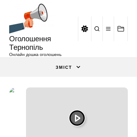
Оголошення
Перейти
Тернопіль
до
вмісту
Оголошення
Тернопіль
Онлайн дошка оголошень
ЗМІСТ