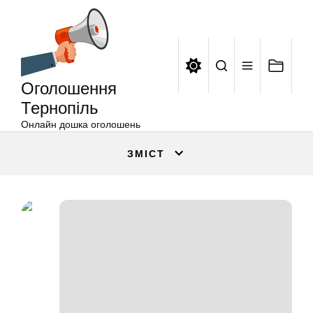
Оголошення
Перейти
Тернопіль
до
вмісту
Оголошення
Тернопіль
Онлайн дошка оголошень
ЗМІСТ