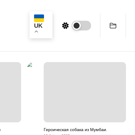
UK
к
и
Героическая собака из Мумбаи.