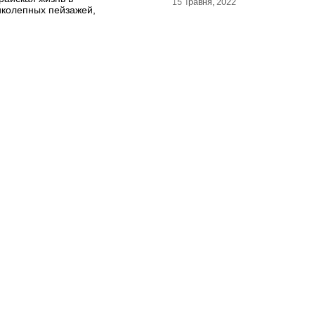
15 Травня, 2022
иколепных пейзажей,