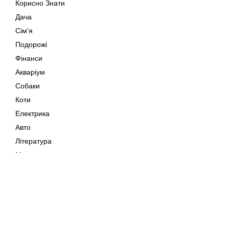
Корисно Знати
Дача
Сім'я
Подорожі
Фінанси
Акваріум
Собаки
Коти
Електрика
Авто
Література
Музика
Дозвілля
Кіно
Мапа сайту
Своїми Руками
Тварини
Авторське право © 202
Поради