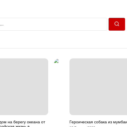
Пошу
ом на берегу океана от
Героическая собака из мумба
 райская жизнь в