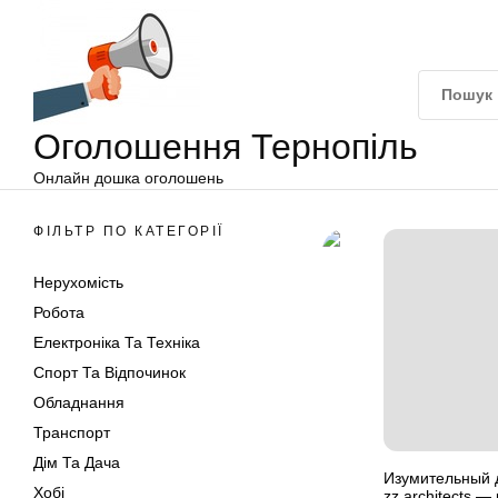
Оголошення
Перейти
Тернопіль
до
вмісту
Оголошення Тернопіль
Онлайн дошка оголошень
ФІЛЬТР ПО КАТЕГОРІЇ
Нерухомість
Робота
Електроніка Та Техніка
Спорт Та Відпочинок
Обладнання
Транспорт
Дім Та Дача
Изумительный д
Хобі
zz architects —