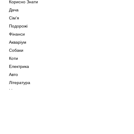
Корисно Знати
Дача
Сім'я
Подорожі
Фінанси
Акваріум
Собаки
Коти
Електрика
Авто
Література
Музика
Дозвілля
Кіно
Мапа сайту
Своїми Руками
Тварини
Авторське право © 202
Поради