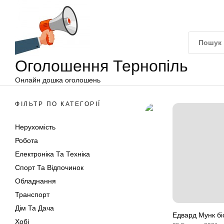
Оголошення
Перейти
Тернопіль
до
вмісту
Оголошення Тернопіль
Онлайн дошка оголошень
ФІЛЬТР ПО КАТЕГОРІЇ
Нерухомість
Робота
Електроніка Та Техніка
Спорт Та Відпочинок
Обладнання
Транспорт
Дім Та Дача
Едвард Мунк біо
Хобі