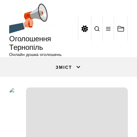
Оголошення
Перейти
Тернопіль
до
вмісту
Оголошення
Тернопіль
Онлайн дошка оголошень
ЗМІСТ