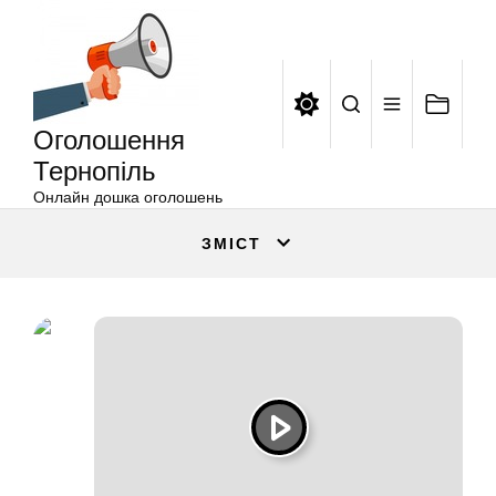
Оголошення
Перейти
Тернопіль
до
вмісту
Оголошення
Тернопіль
Онлайн дошка оголошень
ЗМІСТ