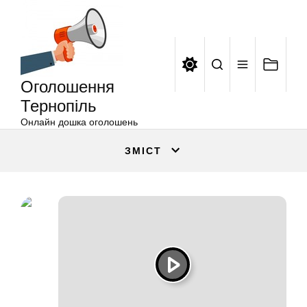
Оголошення
Перейти
Тернопіль
до
вмісту
Оголошення
Тернопіль
Онлайн дошка оголошень
ЗМІСТ