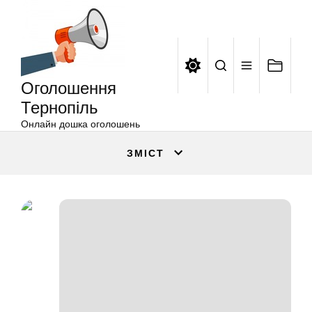
Оголошення
Перейти
Тернопіль
до
вмісту
Оголошення
Тернопіль
Онлайн дошка оголошень
ЗМІСТ