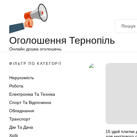
Оголошення
Перейти
Тернопіль
до
вмісту
Оголошення Тернопіль
Онлайн дошка оголошень
ФІЛЬТР ПО КАТЕГОРІЇ
Нерухомість
Робота
Електроніка Та Техніка
Спорт Та Відпочинок
Обладнання
Транспорт
Дім Та Дача
15 ідей плитки
Хобі
для миттєвого 