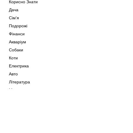
Корисно Знати
Дача
Сім'я
Подорожі
Фінанси
Акваріум
Собаки
Коти
Електрика
Авто
Література
Музика
Дозвілля
Кіно
Мапа сайту
Своїми Руками
Тварини
Авторське право © 202
Поради