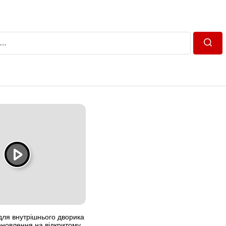
Пошу
 для внутрішнього дворика
оновлення на відкритому