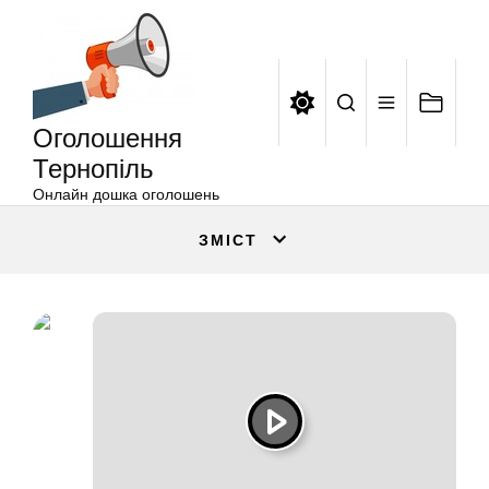
Оголошення
Перейти
Тернопіль
до
вмісту
Оголошення
Тернопіль
Онлайн дошка оголошень
ЗМІСТ