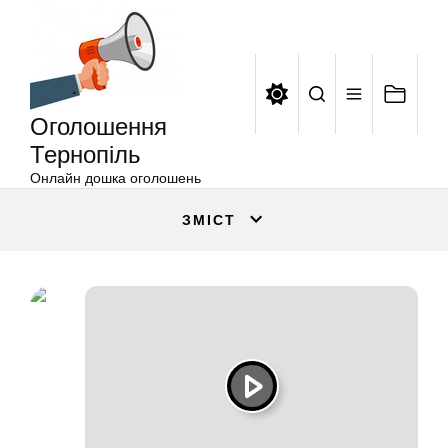
Оголошення
Перейти
Тернопіль
до
вмісту
Оголошення
Тернопіль
Онлайн дошка оголошень
ЗМІСТ