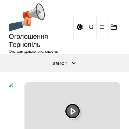
Оголошення
Перейти
Тернопіль
до
вмісту
Оголошення
Тернопіль
Онлайн дошка оголошень
ЗМІСТ