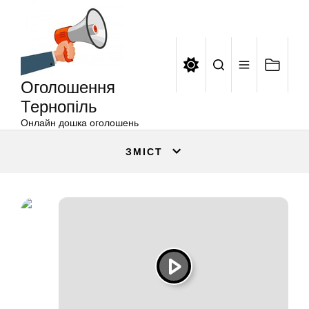
Оголошення
Перейти
Тернопіль
до
вмісту
Оголошення
Тернопіль
Онлайн дошка оголошень
ЗМІСТ